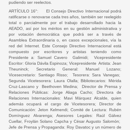
pudiendo ser reelectos.
ARTÍCULO 16°: El Consejo Directivo Internacional podrá
ratificarse o renovarse cada tres años, también ser reelegido
total o parcialmente por el trabajo desarrollado hacia la
AEADO, así por los méritos en su gestión administrativa y
por votación democrática que podrá ser a través de
Asamblea Extraordinaria o, en casos excepcionales, vía la
red del Internet. Este Consejo Directivo Internacional está
compuesto por escritores y artistas teniendo como
Presidente a: Samuel Cavero Galimidi; Vicepresidente
Escritor: Gloria Dávila Espinoza; Vicepresidente Artista: Jean
Theuninck; Secretario General: Manuel Lozano;
Vicesecretario: Santiago Risso; Tesorera: Sara Vanegas;
Segunda Vicetesorera: Laura Olalla; Bibliotecarios: Mérida
Cruz-Lascano y Beethoven Medina; Director de Prensa y
Relaciones Públicas: Jorge Aliaga Cacho; Directora de
Relaciones Internacionales: Mavi Márquez Alcalde, quien
además ocupará el cargo de Vicetesorera; Director de
Comunicación: Jeton Kelmendi; Comité de Lectura: Rubén
Domínguez Alvarenga; Asesores Legales: Raúl Gálvez
Cuellar, Froylán Solano Capcha y César Augusto Salomón;
Jefe de Prensa y Propaganda: Roy Davatoc y un número de