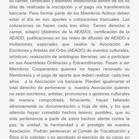
su carnet, certificado y distintivo institucional dentro de los 45
días de realizada la inscripción y el pago vía transferencia
bancaria. Para formar parte de los Miembros Activos deben
estar al día en sus aportes o cotizaciones trianuales. Las
cotizaciones se hacen cada tres años. Tienen derecho a
carnet, solapín (distintivo de la AEADO), certificación de la
AEADO, publicaciones en las redes de difusión de AEADO e
invitaciones especiales que realice la Asociación de
Escritores y Artistas del Orbe (AEADO) de eventos culturales,
artísticos, realización de antologías literarias, así a participar
en sus Asambleas Ordinarias y Extraordinarias. Pasan a ser
Miembros Cooperantes quienes no hayan renovado su
Membresía y el pago de aporte que deben realizar cada tres
años a la Asociación vía bancaria. Pierden igualmente el
total derecho de pertenecer a nuestra Asociación quienes
no sean escritores, artistas, promotores o gestores culturales
de manera comprobada, fehaciente, hayan falseado
alevosamente su documentación u hoja de vida, y los que
además hayan cometido hechos lesivos, punibles, que su
sola pertenencia a partir de estos hechos atente contra la
paz, la unidad, la hermandad y el prestigio de nuestra
Asociación. Podrán pertenecer al Comité de Fiscalización y
Ética si lo solicitan y es aprobado el ejercicio de su cargo en