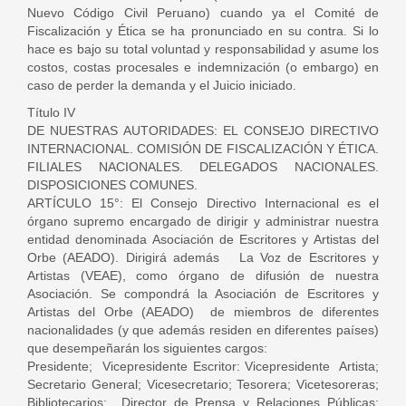
Nuevo Código Civil Peruano) cuando ya el Comité de
Fiscalización y Ética se ha pronunciado en su contra. Si lo
hace es bajo su total voluntad y responsabilidad y asume los
costos, costas procesales e indemnización (o embargo) en
caso de perder la demanda y el Juicio iniciado.
Título IV
DE NUESTRAS AUTORIDADES: EL CONSEJO DIRECTIVO
INTERNACIONAL. COMISIÓN DE FISCALIZACIÓN Y ÉTICA.
FILIALES NACIONALES. DELEGADOS NACIONALES.
DISPOSICIONES COMUNES.
ARTÍCULO 15°: El Consejo Directivo Internacional es el
órgano supremo encargado de dirigir y administrar nuestra
entidad denominada Asociación de Escritores y Artistas del
Orbe (AEADO). Dirigirá además La Voz de Escritores y
Artistas (VEAE), como órgano de difusión de nuestra
Asociación. Se compondrá la Asociación de Escritores y
Artistas del Orbe (AEADO) de miembros de diferentes
nacionalidades (y que además residen en diferentes países)
que desempeñarán los siguientes cargos:
Presidente; Vicepresidente Escritor: Vicepresidente Artista;
Secretario General; Vicesecretario; Tesorera; Vicetesoreras;
Bibliotecarios; Director de Prensa y Relaciones Públicas;