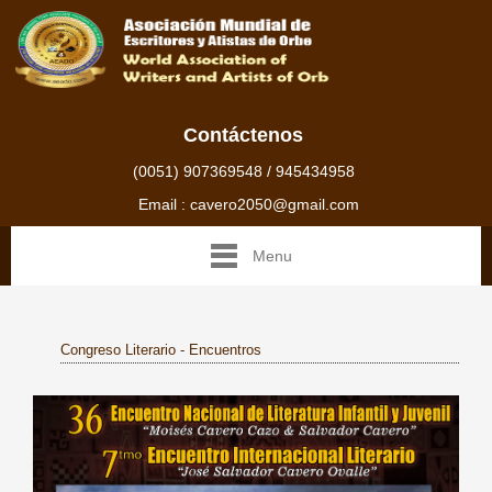
Contáctenos
(0051) 907369548 / 945434958
Email : cavero2050@gmail.com
Menu
Congreso Literario - Encuentros