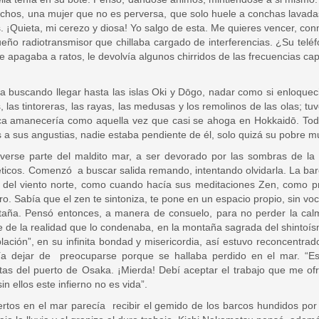
pechos, una mujer que no es perversa, que solo huele a conchas lavada
es. ¡Quieta, mi cerezo y diosa! Yo salgo de esta. Me quieres vencer, co
eño radiotransmisor que chillaba cargado de interferencias. ¿Su teléf
 apagaba a ratos, le devolvía algunos chirridos de las frecuencias cap
da buscando llegar hasta las islas Oki y Dōgo, nadar como si enloque
 las tintoreras, las rayas, las medusas y los remolinos de las olas; t
ca amanecería como aquella vez que casi se ahoga en Hokkaidō. Todo e
a sus angustias, nadie estaba pendiente de él, solo quizá su pobre mu
erse parte del maldito mar, a ser devorado por las sombras de la 
icos. Comenzó a buscar salida remando, intentando olvidarla. La barc
ón del viento norte, como cuando hacía sus meditaciones Zen, como p
o. Sabía que el zen te sintoniza, te pone en un espacio propio, sin voc
aña. Pensó entonces, a manera de consuelo, para no perder la calma,
 de la realidad que lo condenaba, en la montaña sagrada del shintoísmo
ación”, en su infinita bondad y misericordia, así estuvo reconcentrado
a dejar de preocuparse porque se hallaba perdido en el mar. “E
utas del puerto de Osaka. ¡Mierda! Debí aceptar el trabajo que me of
in ellos este infierno no es vida”.
os en el mar parecía recibir el gemido de los barcos hundidos por 