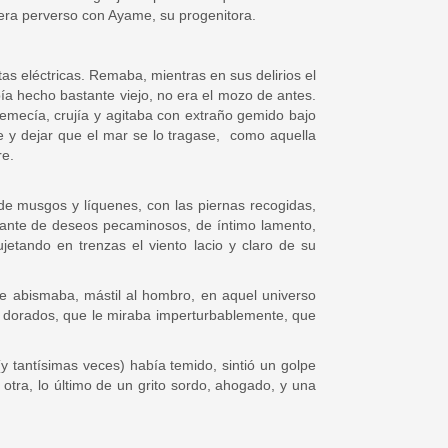
 era perverso con Ayame, su progenitora.
s eléctricas. Remaba, mientras en sus delirios el
a hecho bastante viejo, no era el mozo de antes.
mecía, crujía y agitaba con extraño gemido bajo
e y dejar que el mar se lo tragase, como aquella
re.
 de musgos y líquenes, con las piernas recogidas,
elante de deseos pecaminosos, de íntimo lamento,
etando en trenzas el viento lacio y claro de su
se abismaba, mástil al hombro, en aquel universo
los dorados, que le miraba imperturbablemente, que
y tantísimas veces) había temido, sintió un golpe
otra, lo último de un grito sordo, ahogado, y una