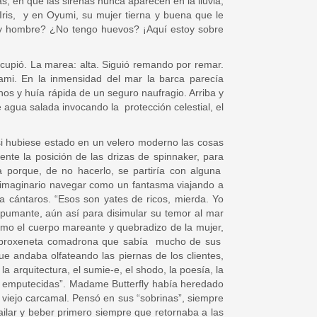
ás, en que las sirenas nunca aparecen en la lluvia,
ris, y en Oyumi, su mujer tierna y buena que le
oy hombre? ¿No tengo huevos? ¡Aquí estoy sobre
Escupió. La marea: alta. Siguió remando por remar.
kami. En la inmensidad del mar la barca parecía
s y huía rápida de un seguro naufragio. Arriba y
 agua salada invocando la protección celestial, el
si hubiese estado en un velero moderno las cosas
nte la posición de las drizas de spinnaker, para
za porque, de no hacerlo, se partiría con alguna
e imaginario navegar como un fantasma viajando a
a cántaros. “Esos son yates de ricos, mierda. Yo
spumante, aún así para disimular su temor al mar
omo el cuerpo mareante y quebradizo de la mujer,
lla proxeneta comadrona que sabía mucho de sus
e andaba olfateando las piernas de los clientes,
 arquitectura, el sumie-e, el shodo, la poesía, la
ras emputecidas”. Madame Butterfly había heredado
viejo carcamal. Pensó en sus “sobrinas”, siempre
bailar y beber primero siempre que retornaba a las