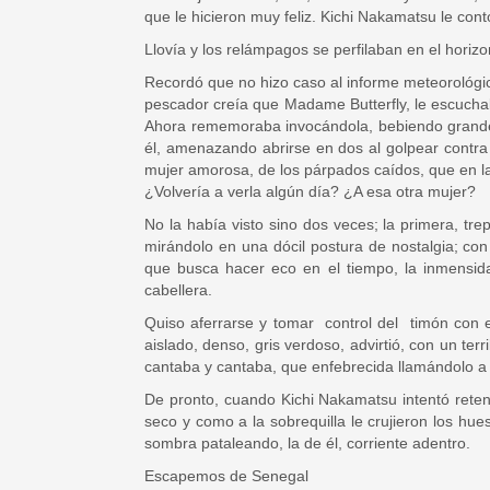
que le hicieron muy feliz. Kichi Nakamatsu le co
Llovía y los relámpagos se perfilaban en el horizo
Recordó que no hizo caso al informe meteorológic
pescador creía que Madame Butterfly, le escucha
Ahora rememoraba invocándola, bebiendo grandes
él, amenazando abrirse en dos al golpear contra
mujer amorosa, de los párpados caídos, que en la
¿Volvería a verla algún día? ¿A esa otra mujer?
No la había visto sino dos veces; la primera, tr
mirándolo en una dócil postura de nostalgia; co
que busca hacer eco en el tiempo, la inmensida
cabellera.
Quiso aferrarse y tomar control del timón con e
aislado, denso, gris verdoso, advirtió, con un te
cantaba y cantaba, que enfebrecida llamándolo a 
De pronto, cuando Kichi Nakamatsu intentó retene
seco y como a la sobrequilla le crujieron los hu
sombra pataleando, la de él, corriente adentro.
Escapemos de Senegal