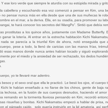
 Y ese loro verde que siempre le aturdía con su estúpida mirada y grit
la cabellera y escuchando esa voz comenzó a pensar en Kim, una bell
 no pensar nunca más en ella desde que una de sus muñecas le robó l
ombre en el mar, a la deriva. Ella, en su osadía, para promover su l
e Shangai, te hará conocer los secretos del WangPo”. Sintió que debía 
as prostitutas a los quince años, justamente con Madame Butterfly. E
o ganar la lotería. Al entrar en la estrecha habitación Kichi Nakamats
n nada se parecía a la triunfal Kim de ahora, notó enseguida que a
erpo, pese a todo, la llenó de caricias con las manos frías, trému
omodó esas manos donde nunca antes habían tocado y siguió exploran
amente por el miedo y la ansiedad de ser rechazado, los dedos hundi
gas.
a.
erpo, yo te llevaré mar adentro.
besos y el sexo oral que ella le practicó. Le besó los ojos, el cuerpo 
 A Kichi le habían enseñado a no fiarse de los chinos, gente de baja r
ncia lechosa, en la fusión de sus cuerpos desnudos, haciendo el am
 remando en la tormenta lluviosa pensando en Kim; recordó entonces 
osas risueñas y bonitas. Kichi Nakamatsu empezó a hablar de prisa, n
 el párpado caído, solo quería instruirlo en la lid amatoria, así perf