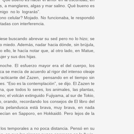
s, a manglares, algas y mar salino. Qué bueno es
nmigo no lo lograrás”.
ono celular? Mojado. No funcionaba, le respondió
tadas con interferencia.
ciese buscando abrevar su sed pero no lo hizo; se
uvo miedo. Además, nadar hacia dónde, sin brújula,
llo, le hacía notar que, al otro lado, en Matue,
jer y sus dos hijas.
noche. El esfuerzo mayor era el del cuerpo, los
a se mecía de acuerdo al rigor del intenso oleaje
racticante del Zazen, pensando en el tiempo sin
es. “Eso es la contemplación”, se dijo. El Zazen te
 que todos lo seres, los animales, las plantas,
; el volcán extinguido Fujiyama, al sur de Tokio,
, orando, recordando los consejos de El libro del
sta pelandusca está brava, muy brava, en nada
recían en Sapporo, en Hokkaidō. Pero lejos de la
los temporales a no poca distancia. Pensó en su