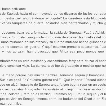
l humo asfixiante.
de Kaolack hacia el sur, huyendo de los disparos de fusiles por caus
 nuestra piel, ahorcándonos el cogote? La carretera está bloquead
ay varias tanquetas de guerra, soldados bien pertrechados y mucha g
que debemos bajar para formalizar la salida de Senegal. Papá y Abh
tivada. Su rostro sanguinolento todavía dejaba ver las huellas del 
 unos muñones en sus brazos y su cuerpo mutilado hecho guiñapos e
e no estamos en guerra. Y aquí estamos pronto a separarnos. “Las 
, y nos abraza-, han provocado que África sea poco menos que un
barcamos en este atestado y cochambroso ferry para cruzar el enor
opio y continuar viaje. La carretera se fue degradando a medida que n
do la mano porque hay mucha hambre. Tenemos sequía y hambruna. 
 Sur, dice papá. “¿Y nuestra guerra civil?” ¡Qué importa! “Pasará cuan
viese en algún lugarcito de Europa andaría con buena ropa en un coche 
ra vez, zapatos finos; además asistiría al colegio, me curarían docto
hos colores. ¡Pero no es verdad! Estamos aquí. Por la sequía y el 
ue es vivir en Senegal, menos entre los budumas del Chad o en Eti
ntan por miles.