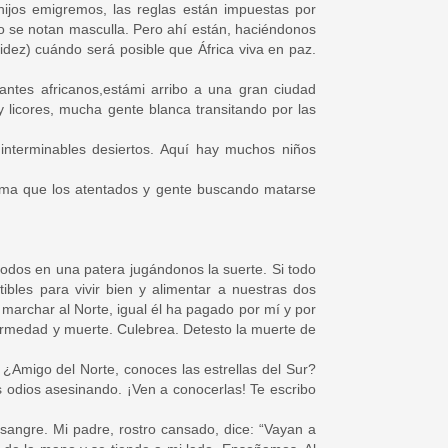
ijos emigremos, las reglas están impuestas por
o se notan masculla. Pero ahí están, haciéndonos
dez) cuándo será posible que África viva en paz.
antes africanos,estámi arribo a una gran ciudad
y licores, mucha gente blanca transitando por las
interminables desiertos. Aquí hay muchos niños
irma que los atentados y gente buscando matarse
odos en una patera jugándonos la suerte. Si todo
ibles para vivir bien y alimentar a nuestras dos
archar al Norte, igual él ha pagado por mí y por
ermedad y muerte. Culebrea. Detesto la muerte de
 ¿Amigo del Norte, conoces las estrellas del Sur?
s odios asesinando. ¡Ven a conocerlas! Te escribo
 sangre. Mi padre, rostro cansado, dice: “Vayan a