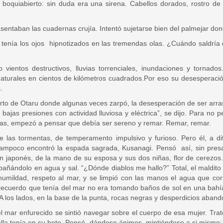
, boquiabierto: sin duda era una sirena. Cabellos dorados, rostro de
e asentaban las cuadernas crujía. Intentó sujetarse bien del palmejar do
l tenía los ojos hipnotizados en las tremendas olas. ¿Cuándo saldr
 vientos destructivos, lluvias torrenciales, inundaciones y torna
 naturales en cientos de kilómetros cuadrados.Por eso su desesperació
.
erto de Otaru donde algunas veces zarpó, la desesperación de ser arra
ajas presiones con actividad lluviosa y eléctrica”, se dijo. Para no p
 días, empezó a pensar que debía ser sereno y remar. Remar, remar.
de las tormentas, de temperamento impulsivo y furioso. Pero él, a 
tampoco encontró la espada sagrada, Kusanagi. Pensó así, sin presa
rdín japonés, de la mano de su esposa y sus dos niñas, flor de cerezo
bañándolo en agua y sal. “¿Dónde diablos me hallo?” Total, el maldito
umildad, respeto al mar, y se limpió con las manos el agua que corrí
er recuerdo que tenía del mar no era tomando baños de sol en una bahí
 A los lados, en la base de la punta, rocas negras y desperdicios aban
l mar enfurecido se sintió navegar sobre el cuerpo de esa mujer. Tra
ella tenía en su bote. Pensó, dándose ánimos, mintiéndose a si mismo: