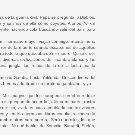
a de la guerra civil. Papá se pregunta: ¿Diablos,
a y salimos de ella como coyotes. A unos 70 km
ente haciendo cola buscando salir del país para
id, mi hermano mayor viajan conmigo; mamá murió
horror de la muerte cuando escapamos de aquellos
ra todo lo que quedaba de mi madre. Quise creer
diversas civilizaciones del hombre blanco y las
a jungla, los reinos de la de la lucha por la
me río Gambia hasta Yelitenda. Descendimos del
os hemos adentrado en territorio gambiano, y yo…
Me imagino que los europeos con el eurodólar
do se pongan de acuerdo”, afirma mi padre, rostro
de lujo, viviría en casa amoblada con televisores
res y tendría hermosos libros con ilustraciones de
hambre otros han muerto. Será que ellos, los que
opía. Ni qué hablar de Somalia, Burundi, Sudán,