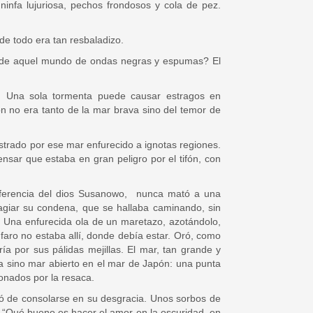
 ninfa lujuriosa, pechos frondosos y cola de pez.
nde todo era tan resbaladizo.
ía de aquel mundo de ondas negras y espumas? El
dos. Una sola tormenta puede causar estragos en
n no era tanto de la mar brava sino del temor de
strado por ese mar enfurecido a ignotas regiones.
ensar que estaba en gran peligro por el tifón, con
diferencia del dios Susanowo, nunca mató a una
giar su condena, que se hallaba caminando, sin
s. Una enfurecida ola de un maretazo, azotándolo,
 faro no estaba allí, donde debía estar. Oró, como
a por sus pálidas mejillas. El mar, tan grande y
a sino mar abierto en el mar de Japón: una punta
donados por la resaca.
tó de consolarse en su desgracia. Unos sorbos de
 “Qué bueno es hacer el amor en la oscuridad, en