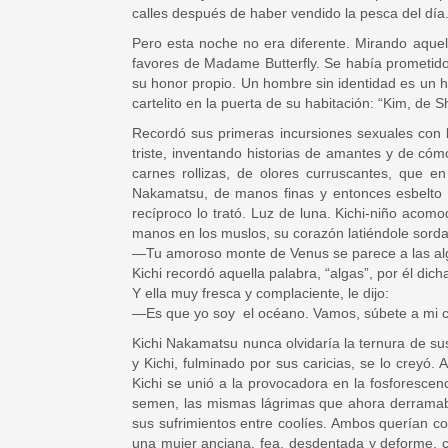
calles después de haber vendido la pesca del día.
Pero esta noche no era diferente. Mirando aquel
favores de Madame Butterfly. Se había prometido
su honor propio. Un hombre sin identidad es un h
cartelito en la puerta de su habitación: “Kim, d
Recordó sus primeras incursiones sexuales con l
triste, inventando historias de amantes y de cóm
carnes rollizas, de olores curruscantes, que e
Nakamatsu, de manos finas y entonces esbelto cu
recíproco lo trató. Luz de luna. Kichi-niño ac
manos en los muslos, su corazón latiéndole sord
―Tu amoroso monte de Venus se parece a las al
Kichi recordó aquella palabra, “algas”, por él dich
Y ella muy fresca y complaciente, le dijo:
―Es que yo soy el océano. Vamos, súbete a mi cu
Kichi Nakamatsu nunca olvidaría la ternura de sus 
y Kichi, fulminado por sus caricias, se lo creyó.
Kichi se unió a la provocadora en la fosforesce
semen, las mismas lágrimas que ahora derramaba
sus sufrimientos entre coolíes. Ambos querían c
una mujer anciana, fea, desdentada y deforme, con