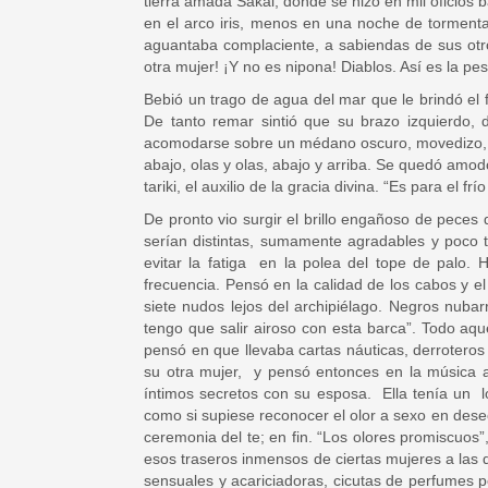
tierra amada Sakai, donde se hizo en mil oficios b
en el arco iris, menos en una noche de torment
aguantaba complaciente, a sabiendas de sus ot
otra mujer! ¡Y no es nipona! Diablos. Así es la pe
Bebió un trago de agua del mar que le brindó el f
De tanto remar sintió que su brazo izquierdo, 
acomodarse sobre un médano oscuro, movedizo, ag
abajo, olas y olas, abajo y arriba. Se quedó amod
tariki, el auxilio de la gracia divina. “Es para el f
De pronto vio surgir el brillo engañoso de pece
serían distintas, sumamente agradables y poco t
evitar la fatiga en la polea del tope de palo. 
frecuencia. Pensó en la calidad de los cabos y 
siete nudos lejos del archipiélago. Negros nuba
tengo que salir airoso con esta barca”. Todo aq
pensó en que llevaba cartas náuticas, derrotero
su otra mujer, y pensó entonces en la música 
íntimos secretos con su esposa. Ella tenía un l
como si supiese reconocer el olor a sexo en deseo
ceremonia del te; en fin. “Los olores promiscuos
esos traseros inmensos de ciertas mujeres a las
sensuales y acariciadoras, cicutas de perfumes pe