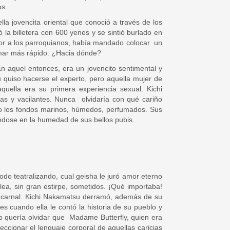
os.
a jovencita oriental que conoció a través de los
a billetera con 600 yenes y se sintió burlado en
abor a los parroquianos, había mandado colocar un
remar más rápido. ¿Hacia dónde?
n aquel entonces, era un jovencito sentimental y
u quiso hacerse el experto, pero aquella mujer de
quella era su primera experiencia sexual. Kichi
las y vacilantes. Nunca olvidaría con qué cariño
do los fondos marinos, húmedos, perfumados. Sus
éndose en la humedad de sus bellos pubis.
todo teatralizando, cual geisha le juró amor eterno
alea, sin gran estirpe, sometidos. ¡Qué importaba!
or carnal. Kichi Nakamatsu derramó, además de su
cuando ella le contó la historia de su pueblo y
o quería olvidar que Madame Butterfly, quien era
eccionar el lenguaje corporal de aquellas caricias