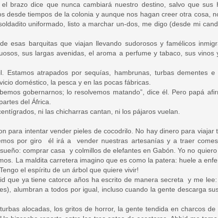
 el brazo dice que nunca cambiará nuestro destino, salvo que sus h
 desde tiempos de la colonia y aunque nos hagan creer otra cosa, n
soldadito uniformado, listo a marchar un-dos, me digo (desde mi candi
de esas barquitas que viajan llevando sudorosos y famélicos inmigr
ntuosos, sus largas avenidas, el aroma a perfume y tabaco, sus vinos 
ácil. Estamos atrapados por sequías, hambrunas, turbas dementes e 
vicio doméstico, la pesca y en las pocas fábricas.
abemos gobernarnos; lo resolvemos matando”, dice él. Pero papá af
artes del África.
ntígrados, ni las chicharras cantan, ni los pájaros vuelan.
para intentar vender pieles de cocodrilo. No hay dinero para viajar t
emos por giro él irá a vender nuestras artesanías y a traer comest
sueño: comprar casa y colmillos de elefantes en Gabón. Yo no quiero m
s. La maldita carretera imagino que es como la patera: huele a enf
¡Tengo el espíritu de un árbol que quiere vivir!
hid que ya tiene catorce años ha escrito de manera secreta y me lee:
ces), alumbran a todos por igual, incluso cuando la gente descarga su
 turbas alocadas, los gritos de horror, la gente tendida en charcos de