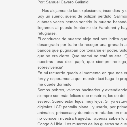
Por: Samuel Cavero Galimidi
Nos alejamos de las explosiones, incendios y e
Soy un sueño, sueño de polizón perdido. Salimos 
cuántas veces hemos sentido la muerte besando
llegamos al puesto fronterizo de Farafenni y h
refugiarse.
El conductor de nuestro viejo taxi nos indica 
desangrada por tratar de recoger una granada ac
bandos que pugnaban por tomarse el poder. Solo
que no era cierto. Que mamá no está muerta. Qu
nuestras -eso dice papá, que siempre reniega
sobrevivencia”.
En mi recuerdo queda el momento en que nos em
ferry y esperamos a que nuestro taxi haga lo pr
me quedé dormido.
Somos pobres, vivimos hacinados y extendien
siempre son más felices que nosotros, los de del
severo. Sueño estar lejos, muy lejos. Si yo estu
digitales LCD pantalla plana, y usaría, por prime
animales, princesas y duendes retratados en muc
no conocen nuestra tragedia, apenas saben lo q
Congo ó Libia. Los muertos de las guerras se cue