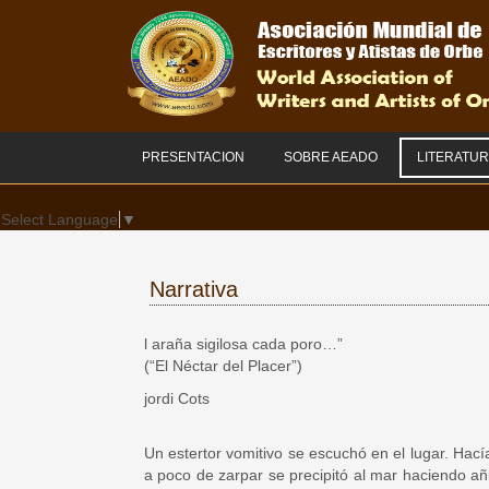
PRESENTACION
SOBRE AEADO
LITERATU
Select Language
▼
Narrativa
l araña sigilosa cada poro…”
(“El Néctar del Placer”)
jordi Cots
Un estertor vomitivo se escuchó en el lugar. Ha
a poco de zarpar se precipitó al mar haciendo añ