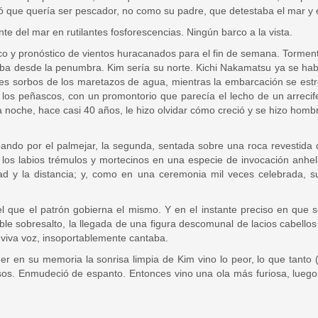
ntó que quería ser pescador, no como su padre, que detestaba el mar y
nte del mar en rutilantes fosforescencias. Ningún barco a la vista.
o y pronóstico de vientos huracanados para el fin de semana. Tormenta
ba desde la penumbra. Kim sería su norte. Kichi Nakamatsu ya se habí
 sorbos de los maretazos de agua, mientras la embarcación se estre
 los peñascos, con un promontorio que parecía el lecho de un arrecif
 noche, hace casi 40 años, le hizo olvidar cómo creció y se hizo homb
epando por el palmejar, la segunda, sentada sobre una roca revestida
n los labios trémulos y mortecinos en una especie de invocación anh
d y la distancia; y, como en una ceremonia mil veces celebrada, suj
l que el patrón gobierna el mismo. Y en el instante preciso en que 
rrible sobresalto, la llegada de una figura descomunal de lacios cabel
viva voz, insoportablemente cantaba.
r en su memoria la sonrisa limpia de Kim vino lo peor, lo que tanto (
esos. Enmudeció de espanto. Entonces vino una ola más furiosa, luego 