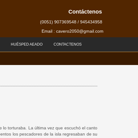
Contáctenos
(0051) 907369548 / 945434958
Email : cavero2050@gmail.com
HUÉSPED AEADO
CONTACTENOS
lo torturaba. La última vez que escuchó el canto
mentos los pescadores de la isla regresaban de su