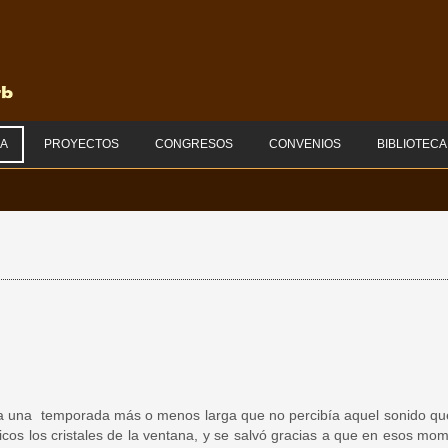
RA
PROYECTOS
CONGRESOS
CONVENIOS
BIBLIOTECA
cía una temporada más o menos larga que no percibía aquel sonido que 
icos los cristales de la ventana, y se salvó gracias a que en esos mo