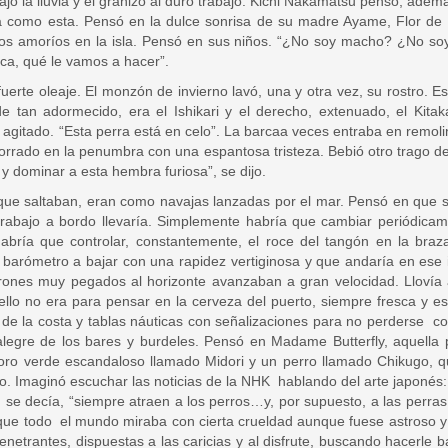
ajo la lluvia y el granizo al duro trabajo. Kichi Nakamatsu pensó, adem
a como esta. Pensó en la dulce sonrisa de su madre Ayame, Flor de I
ros amoríos en la isla. Pensó en sus niños. “¿No soy macho? ¿No s
sca, qué le vamos a hacer”.
uerte oleaje. El monzón de invierno lavó, una y otra vez, su rostro. 
de tan adormecido, era el Ishikari y el derecho, extenuado, el Kita
itado. “Esta perra está en celo”. La barcaa veces entraba en remolino
orrado en la penumbra con una espantosa tristeza. Bebió otro trago de
río y dominar a esta hembra furiosa”, se dijo.
s que saltaban, eran como navajas lanzadas por el mar. Pensó en que 
rabajo a bordo llevaría. Simplemente habría que cambiar periódicame
Habría que controlar, constantemente, el roce del tangón en la bra
el barómetro a bajar con una rapidez vertiginosa y que andaría en es
rrones muy pegados al horizonte avanzaban a gran velocidad. Llovía 
uello no era para pensar en la cerveza del puerto, siempre fresca y e
s de la costa y tablas náuticas con señalizaciones para no perderse c
alegre de los bares y burdeles. Pensó en Madame Butterfly, aque
oro verde escandaloso llamado Midori y un perro llamado Chikugo, qu
. Imaginó escuchar las noticias de la NHK hablando del arte japonés: la
”, se decía, “siempre atraen a los perros…y, por supuesto, a las per
 que todo el mundo miraba con cierta crueldad aunque fuese astroso y 
netrantes, dispuestas a las caricias y al disfrute, buscando hacerle 