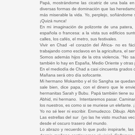
Papá, mostrándome las cicatriz de una bala en
diversas formas de dominación que las heredamos
más miserable la vida. Yo, perplejo, soñándome 
¡Quizá nunca!
En mi imaginación de polizonte de una patera, 
española o francesa: a la vista sus edificios su
calles, los cafés, el metro, sus festivales.
Vivir en Chad -el corazón del África- no es f
trabajando como esclavos en la agricultura, el ser
Somos además hijos de la otra violencia. “No s
también lo hay en España, Medio Oriente y otras p
En el mediodía de Chad a casi cincuenta grados ce
Mañana será otro día sofocante.
Mi hermano Mokambo y el tío Sangha se quedaron 
sale bien, dice papa, con el dinero que le envi
hermanitas Sarah y Bubu. Papá también tiene su 
Abhid, mi hermano. Intentaremos pasar. Caminamo
los nuestros, es como si se muriese un elefante. 
Yo no sé leer ni escribir. Enmudezco. Dibujo. Ab
Las estrellas del sur (yo las he visto muchas ve
desde el oscuro trasero del mundo.
Lo abrazo y recuerdo lo que pudo inspirarle, las