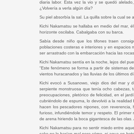
diaria labor. Esta vez la vio y se quedó alelado
¿Volvería a verla algún día?
Su piel absorbía la sal. La quilla sobre la cual s
Kichi Nakamatsu se hallaba en medio del mar, é
horizonte oscilaba. Cabalgaba con su barca.
Sabía desde niño que los tifones traen consigo
poblaciones costeras e interiores y en espacios
ser arrastrado con la embarcación hacia las rocas
Kichi Nakamatsu sentía en la noche, lejos del pu
“Este fenómeno se forma a partir de sistemas de b
vientos huracanados y las lluvias de los últimos
Kichi evocó a Susanowo, viejo dios del mar y 
serpiente monstruosa que tenía ocho cabezas, 
preocupaciones, pletórico de felicidad, en el ja
cubriéndolo de espuma, lo devolvió a la realidad 
hacen los pescadores nipones, con reverencia, h
furioso, infundiéndole temor y respeto. El prim
de arena hiriendo la boca gigantesca de las olas.
Kichi Nakamatsu para no sentir miedo entre aque
sake no le harían mal pero cómo, ni agua en bot