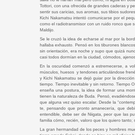
Tottori, con una ofrecida de grandes caderas y 
sentir sus caricias, sus aromas, sus tibios sudor
Kichi Nakamatsu intentó comunicarse por el pequ
como el radiotransmisor con un ruido ronco que se
Maldijo.
Se le cruzó la idea de echarse al mar por la bor
hallaba exhausto. Pensó en los tiburones blancos,
sin orientación, era noche y supo que quizá nun
casi todos dormían en la ciudad, cómodos, ajenos 
En la oscuridad comenzó a estremecerse, a volv
músculos, huesos y tendones articulándose frenét
y Kichi Nakamatsu se dejó guiar por la direcci
tiempo. Tiempo inevitable y sin retorno. Tiempo Or
enseña una postura, la idea de formar una mont
tienen la naturaleza de Buda. Pensó, evadiéndose
que alguna vez quiso escalar. Desde la “contempl
te, pensando que pronto amanecería, que debí
entendible, debe ser de Niigata, peor que las p
familia cómo, recién, valoro que los quiero tanto; s
La gran hermandad de los peces y hombres muert