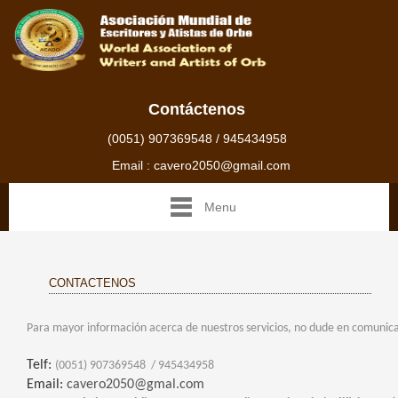
Contáctenos
(0051) 907369548 / 945434958
Email : cavero2050@gmail.com
Menu
CONTACTENOS
Para mayor información acerca de nuestros servicios, no dude en comunica
Telf:
(0051) 907369548 / 945434958
Email:
cavero2050@gmal.com