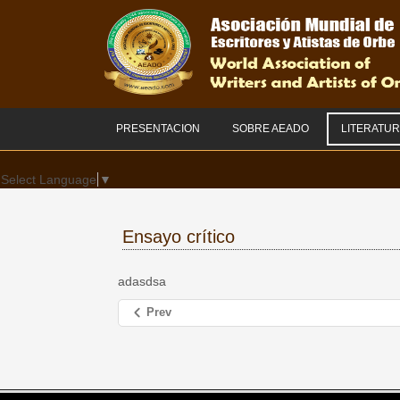
PRESENTACION
SOBRE AEADO
LITERATU
Select Language
▼
Ensayo crítico
adasdsa
Prev