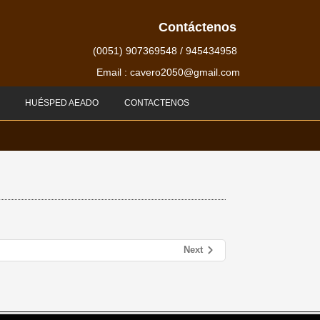
Contáctenos
(0051) 907369548 / 945434958
Email : cavero2050@gmail.com
HUÉSPED AEADO
CONTACTENOS
Next